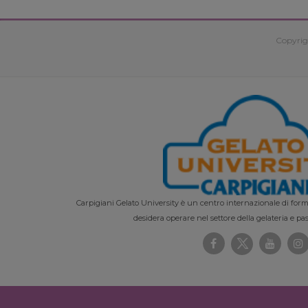
Copyrig
Carpigiani Gelato University è un centro internazionale di forma
desidera operare nel settore della gelateria e pas