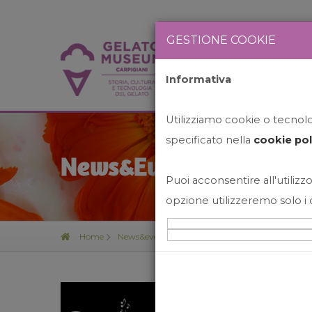
GESTIONE COOKIE
Informativa
HOME
STO
Utilizziamo cookie o tecnolog
specificato nella
cookie pol
News&Events
Puoi acconsentire all'utilizzo
opzione utilizzeremo solo i 
Home
News&events