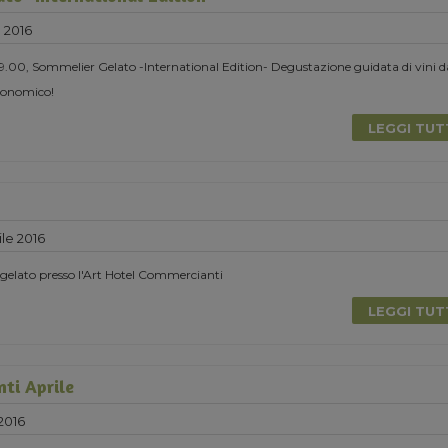
e 2016
 19.00, Sommelier Gelato -International Edition- Degustazione guidata di vini d
ronomico!
LEGGI TU
le 2016
-gelato presso l'Art Hotel Commercianti
LEGGI TU
nti Aprile
2016