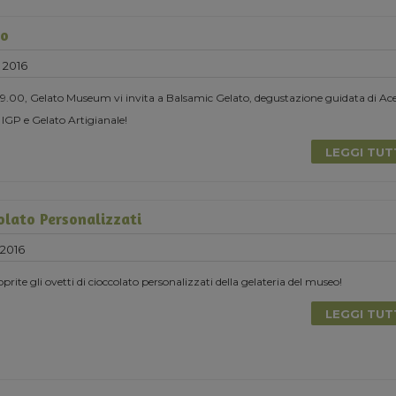
to
 2016
19.00, Gelato Museum vi invita a Balsamic Gelato, degustazione guidata di Ac
IGP e Gelato Artigianale!
LEGGI TU
olato Personalizzati
 2016
oprite gli ovetti di cioccolato personalizzati della gelateria del museo!
LEGGI TU