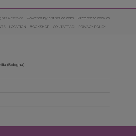
ghts Reserved -
Powered by antherica.com
-
Preferenze cookies
NTS
LOCATION
BOOKSHOP
CONTATTACI
PRIVACY POLICY
ilia (Bologna)