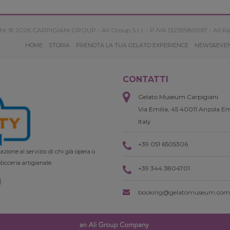
ht © 2026 CARPIGIANI GROUP - Ali Group S.r.l. - P.IVA 13239980967 - All Ri
HOME
STORIA
PRENOTA LA TUA GELATO EXPERIENCE
NEWS&EVE
CONTATTI
Gelato Museum Carpigiani
Via Emilia, 45 40011 Anzola Em
Italy
+39 051 6505306
zione al servizio di chi già opera o
ticceria artigianale.
+39 344 3804701
booking@gelatomuseum.com