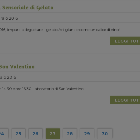
i Sensoriale di Gelato
raio 2016
016, impara a degustare il gelato Artigianale come un calice di vino!
LEGGI TU
 San Valentino
aio 2016
e 14.30 e ore 16.30 Laboratorio di San Valentino!
LEGGI TU
24
25
26
27
28
29
30