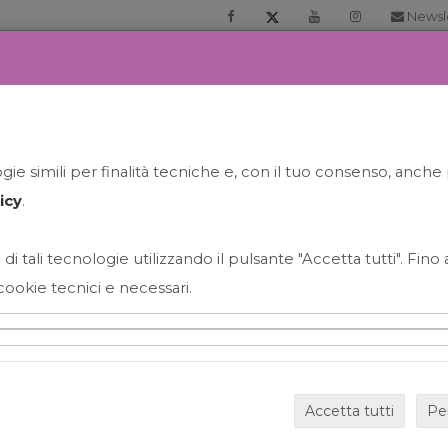
Newsl
RIA
PRENOTA LA TUA GELATO EXPERIENCE
NEWS&EVEN
ie simili per finalità tecniche e, con il tuo consenso, anche 
icy
.
 di tali tecnologie utilizzando il pulsante "Accetta tutti". Fin
cookie tecnici e necessari.
HAPPY HOUR GRECO CON
Accetta tutti
Pe