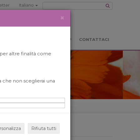
etter
Italiano
×
TS
LOCATION
BOOKSHOP
CONTATTACI
per altre finalità come
o a che non sceglierai una
rsonalizza
Rifiuta tutti
ARCHIVIO