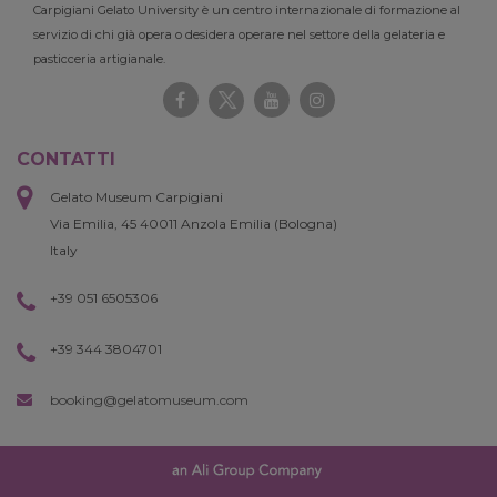
Carpigiani Gelato University è un centro internazionale di formazione al
servizio di chi già opera o desidera operare nel settore della gelateria e
pasticceria artigianale.
CONTATTI
Gelato Museum Carpigiani
Via Emilia, 45 40011 Anzola Emilia (Bologna)
Italy
+39 051 6505306
+39 344 3804701
booking@gelatomuseum.com