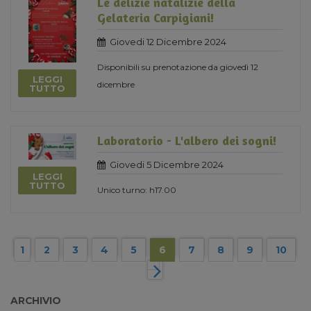
Le delizie natalizie della
Gelateria Carpigiani!
Giovedi 12 Dicembre 2024
Disponibili su prenotazione da giovedì 12
LEGGI
dicembre
TUTTO
Laboratorio - L'albero dei sogni!
Giovedi 5 Dicembre 2024
LEGGI
TUTTO
Unico turno: h17.00
1
2
3
4
5
6
7
8
9
10
ARCHIVIO