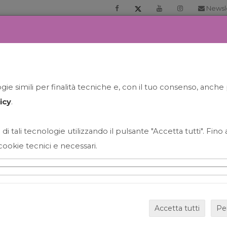
Newsl
RIA
PRENOTA LA TUA GELATO EXPERIENCE
NEWS&EVEN
ie simili per finalità tecniche e, con il tuo consenso, anche 
icy
.
 di tali tecnologie utilizzando il pulsante "Accetta tutti". Fin
cookie tecnici e necessari.
HAPPY HOUR GRECO CON
Accetta tutti
Pe