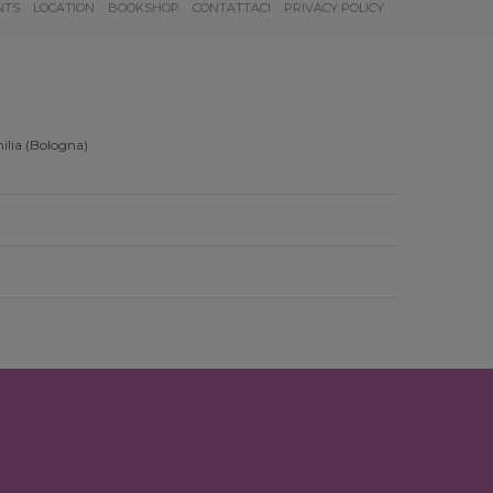
NTS
LOCATION
BOOKSHOP
CONTATTACI
PRIVACY POLICY
ilia (Bologna)