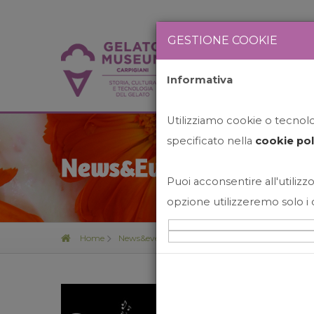
GESTIONE COOKIE
Informativa
HOME
STO
Utilizziamo cookie o tecnolog
specificato nella
cookie pol
News&Events
Puoi acconsentire all'utilizzo
opzione utilizzeremo solo i 
Home
News&events