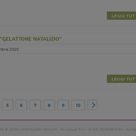
LEGGI TU
"GELATTONE NATALIZIO"
mbre 2025
LEGGI TU
5
6
7
8
9
10
ht © 2026 CARPIGIANI GROUP - Ali Group S.r.l. - P.IVA 13239980967 - All Ri