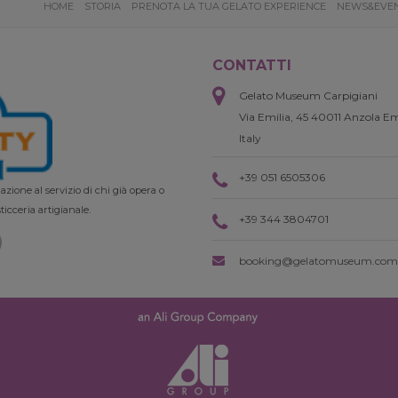
HOME
STORIA
PRENOTA LA TUA GELATO EXPERIENCE
NEWS&EVE
CONTATTI
Gelato Museum Carpigiani
Via Emilia, 45 40011 Anzola Em
Italy
+39 051 6505306
zione al servizio di chi già opera o
ticceria artigianale.
+39 344 3804701
booking@gelatomuseum.com