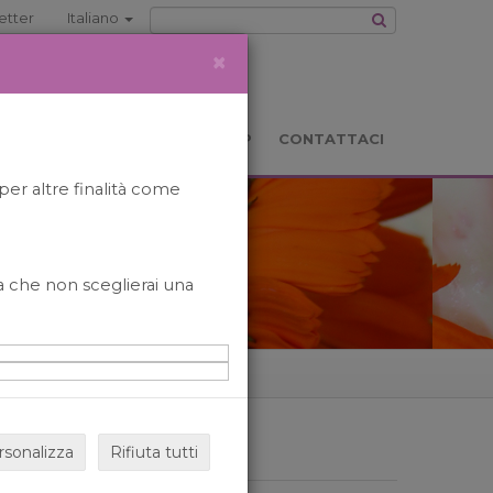
etter
Italiano
×
TS
LOCATION
BOOKSHOP
CONTATTACI
per altre finalità come
o a che non sceglierai una
rsonalizza
Rifiuta tutti
ARCHIVIO