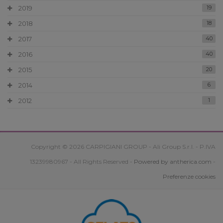
2019
19
2018
18
2017
40
2016
40
2015
20
2014
6
2012
1
Copyright © 2026 CARPIGIANI GROUP - Ali Group S.r.l. - P.IVA
13239980967 - All Rights Reserved -
Powered by antherica.com
-
Preferenze cookies