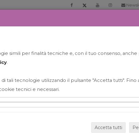
Newsl
RIA
PRENOTA LA TUA GELATO EXPERIENCE
NEWS&EVEN
ie simili per finalità tecniche e, con il tuo consenso, anche 
icy
.
 di tali tecnologie utilizzando il pulsante "Accetta tutti". Fin
cookie tecnici e necessari.
HAPPY HOUR GRECO CON
Accetta tutti
Pe