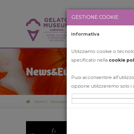
GESTIONE COOKIE
Informativa
HOME
STO
Utilizziamo cookie o tecnolog
specificato nella
cookie pol
News&Events
Puoi acconsentire all'utilizzo
opzione utilizzeremo solo i 
Home
News&events