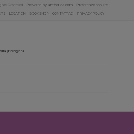
ghts Reserved -
Powered by antherica.com
-
Preferenze cookies
NTS
LOCATION
BOOKSHOP
CONTATTACI
PRIVACY POLICY
ilia (Bologna)