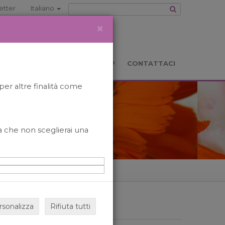
etter
Italiano
×
TS
LOCATION
BOOKSHOP
CONTATTACI
per altre finalità come
o a che non sceglierai una
rsonalizza
Rifiuta tutti
ARCHIVIO