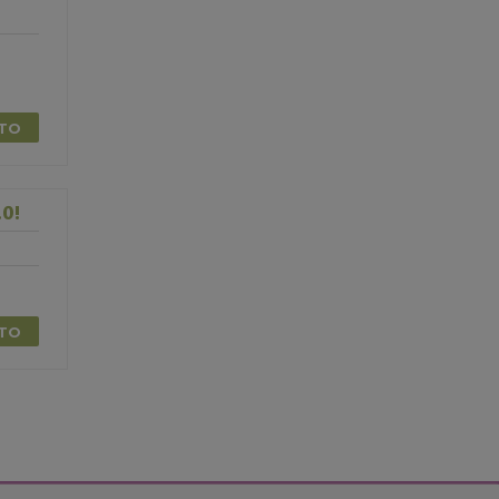
TTO
0!
TTO