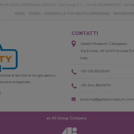
ht © 2026 CARPIGIANI GROUP - Ali Group S.r.l. - P.IVA 13239980967 - All Ri
HOME
STORIA
PRENOTA LA TUA GELATO EXPERIENCE
NEWS&EVE
CONTATTI
Gelato Museum Carpigiani
Via Emilia, 45 40011 Anzola Em
Italy
+39 051 6505306
zione al servizio di chi già opera o
ticceria artigianale.
+39 344 3804701
booking@gelatomuseum.com