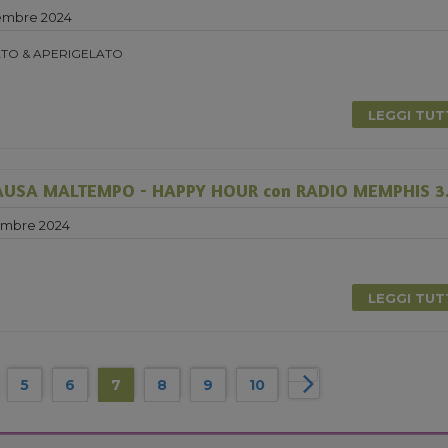
embre 2024
TO & APERIGELATO
LEGGI TU
USA MALTEMPO - HAPPY HOUR con RADIO MEMPHIS 3.
embre 2024
LEGGI TU
5
6
7
8
9
10