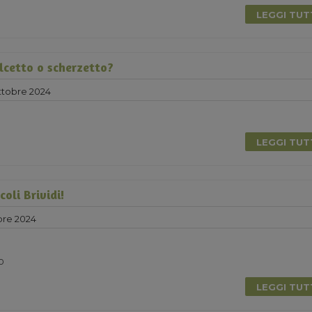
LEGGI TU
lcetto o scherzetto?
ttobre 2024
LEGGI TU
coli Brividi!
bre 2024
0
LEGGI TU