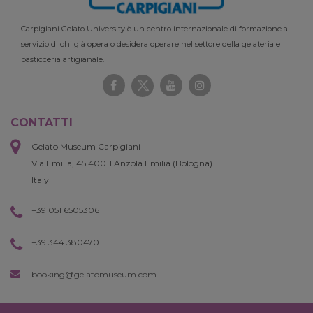
Carpigiani Gelato University è un centro internazionale di formazione al
servizio di chi già opera o desidera operare nel settore della gelateria e
pasticceria artigianale.
CONTATTI
Gelato Museum Carpigiani
Via Emilia, 45 40011 Anzola Emilia (Bologna)
Italy
+39 051 6505306
+39 344 3804701
booking@gelatomuseum.com