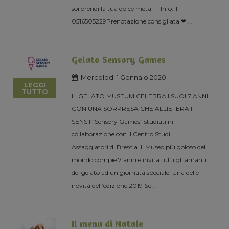
sorprendi la tua dolce metà! Info: T
0516505229Prenotazione consigliata ❤
...
Gelato Sensory Games
Mercoledi 1 Gennaio 2020
LEGGI
TUTTO
IL GELATO MUSEUM CELEBRA I SUOI 7 ANNI
CON UNA SORPRESA CHE ALLIETERÁ I
SENSII “Sensory Games” studiati in
collaborazione con il Centro Studi
Assaggiatori di Brescia. Il Museo più goloso del
mondo compie 7 anni e invita tutti gli amanti
del gelato ad un giornata speciale. Una delle
novità dell’edizione 2019 &e
...
Il menu di Natale