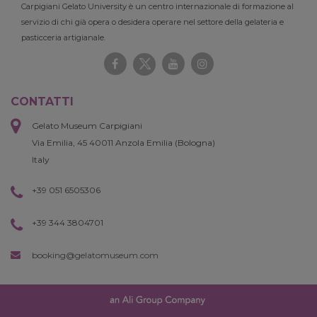
Carpigiani Gelato University è un centro internazionale di formazione al
servizio di chi già opera o desidera operare nel settore della gelateria e
pasticceria artigianale.
CONTATTI
Gelato Museum Carpigiani
Via Emilia, 45 40011 Anzola Emilia (Bologna)
Italy
+39 051 6505306
+39 344 3804701
booking@gelatomuseum.com