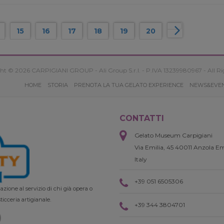
15
16
17
18
19
20
ht © 2026 CARPIGIANI GROUP - Ali Group S.r.l. - P.IVA 13239980967 - All Ri
HOME
STORIA
PRENOTA LA TUA GELATO EXPERIENCE
NEWS&EVE
CONTATTI
Gelato Museum Carpigiani
Via Emilia, 45 40011 Anzola Em
Italy
+39 051 6505306
zione al servizio di chi già opera o
ticceria artigianale.
+39 344 3804701