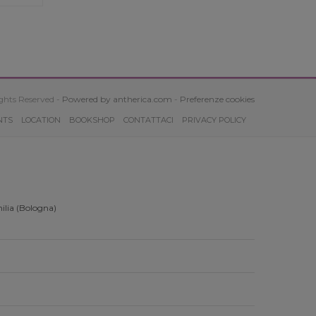
ghts Reserved -
Powered by antherica.com
-
Preferenze cookies
NTS
LOCATION
BOOKSHOP
CONTATTACI
PRIVACY POLICY
ilia (Bologna)