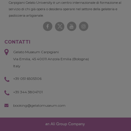
Carpigiani Gelato University è un centro internazionale di formazione al
servizio di chi già opera o desidera operare nel settore della gelateria e
pasticceria artigianale.
CONTATTI
Gelato Museum Carpigiani
Via Emilia, 45 40011 Anzola Emilia (Bologna)
Italy
+39 051 6505306
+39 344 3804701
booking@gelatomuseum.com