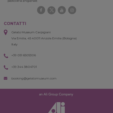
pasticceria artigianale.
CONTATTI
Gelato Museum Carpigiani
Via Emilia, 45 40011 Anzola Emilia (Bologna)
Italy
+39 051 6505306
+39 344 3804701
booking@gelatomuseum.com