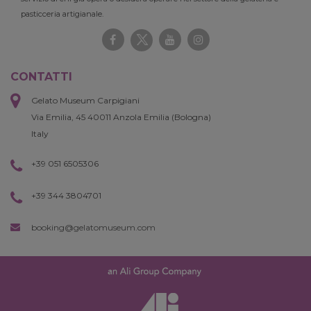
pasticceria artigianale.
CONTATTI
Gelato Museum Carpigiani
Via Emilia, 45 40011 Anzola Emilia (Bologna)
Italy
+39 051 6505306
+39 344 3804701
booking@gelatomuseum.com