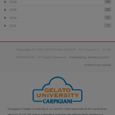
2016
40
2015
20
2014
6
2012
1
Copyright © 2026 CARPIGIANI GROUP - Ali Group S.r.l. - P.IVA
13239980967 - All Rights Reserved -
Powered by antherica.com
-
Preferenze cookies
Carpigiani Gelato University è un centro internazionale di formazione al
servizio di chi già opera o desidera operare nel settore della gelateria e