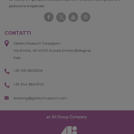
pasticceria artigianale.
CONTATTI
Gelato Museum Carpigiani
Via Emilia, 45 40011 Anzola Emilia (Bologna)
Italy
+39 051 6505306
+39 344 3804701
booking@gelatomuseum.com