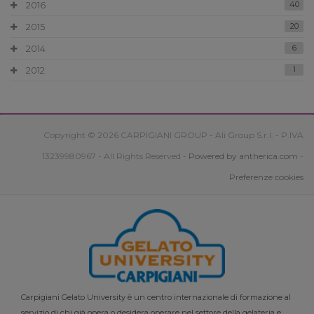
2016
40
2015
20
2014
6
2012
1
Copyright © 2026 CARPIGIANI GROUP - Ali Group S.r.l. - P.IVA
13239980967 - All Rights Reserved -
Powered by antherica.com
-
Preferenze cookies
Carpigiani Gelato University è un centro internazionale di formazione al
servizio di chi già opera o desidera operare nel settore della gelateria e