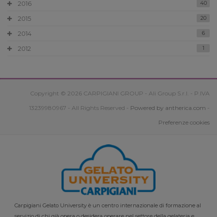
2016
40
2015
20
2014
6
2012
1
Copyright © 2026 CARPIGIANI GROUP - Ali Group S.r.l. - P.IVA
13239980967 - All Rights Reserved -
Powered by antherica.com
-
Preferenze cookies
Carpigiani Gelato University è un centro internazionale di formazione al
servizio di chi già opera o desidera operare nel settore della gelateria e