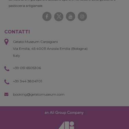
pasticceria artigianale.
CONTATTI
Gelato Museum Carpigiani
Via Emilia, 45 40011 Anzola Emilia (Bologna)
Italy
+39 051 6505306
+39 344 3804701
booking@gelatomuseum.com