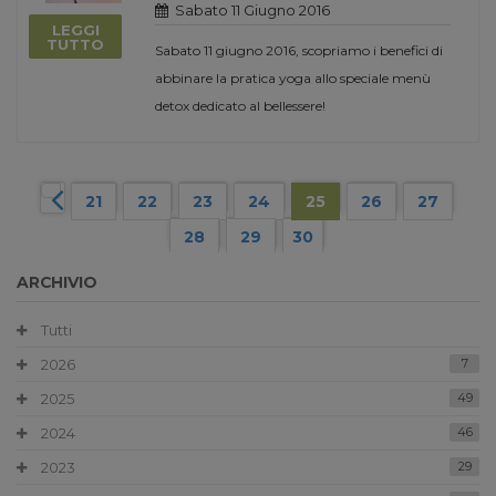
Sabato 11 Giugno 2016
LEGGI
TUTTO
Sabato 11 giugno 2016, scopriamo i benefici di
abbinare la pratica yoga allo speciale menù
detox dedicato al bellessere!
21
22
23
24
25
26
27
28
29
30
ARCHIVIO
Tutti
2026
7
2025
49
2024
46
2023
29