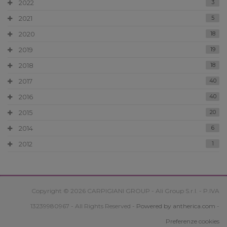
2022
3
2021
5
2020
18
2019
19
2018
18
2017
40
2016
40
2015
20
2014
6
2012
1
Copyright © 2026 CARPIGIANI GROUP - Ali Group S.r.l. - P.IVA
13239980967 - All Rights Reserved -
Powered by antherica.com
-
Preferenze cookies