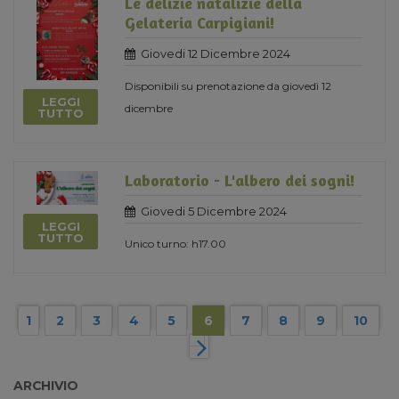
Le delizie natalizie della
Gelateria Carpigiani!
Giovedi 12 Dicembre 2024
Disponibili su prenotazione da giovedì 12
LEGGI
dicembre
TUTTO
Laboratorio - L'albero dei sogni!
Giovedi 5 Dicembre 2024
LEGGI
TUTTO
Unico turno: h17.00
1
2
3
4
5
6
7
8
9
10
ARCHIVIO