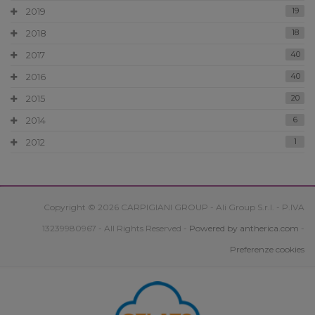
2019
19
2018
18
2017
40
2016
40
2015
20
2014
6
2012
1
Copyright © 2026 CARPIGIANI GROUP - Ali Group S.r.l. - P.IVA
13239980967 - All Rights Reserved -
Powered by antherica.com
-
Preferenze cookies