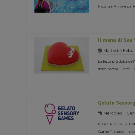
Incontra Anna e parte
Il menu di San
Martedi 4 Febbr
La festa più dolce del
dolce metà! Info: T
Gelato Sensor
Mercoledi 1 Gen
IL GELATO MUSEUM 
Games” studiati in col