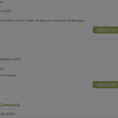
ze
zo 2020
n ICAANE e Alma Mater Studiorum Università di Bologna
LEGGI TU
bbraio 2020
TO
a & Gelato
LEGGI TU
 Carnevale
aio 2020