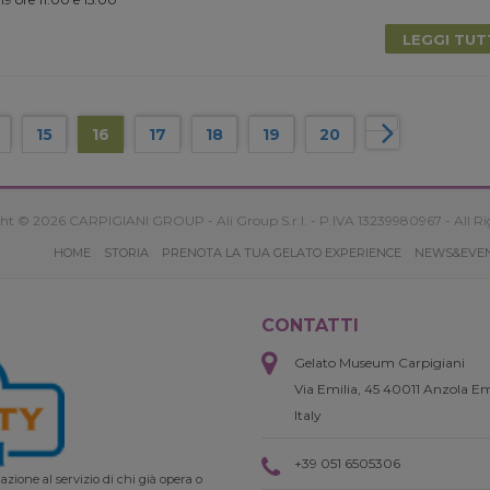
LEGGI TU
15
16
17
18
19
20
ht © 2026 CARPIGIANI GROUP - Ali Group S.r.l. - P.IVA 13239980967 - All Ri
HOME
STORIA
PRENOTA LA TUA GELATO EXPERIENCE
NEWS&EVE
CONTATTI
Gelato Museum Carpigiani
Via Emilia, 45 40011 Anzola Em
Italy
+39 051 6505306
zione al servizio di chi già opera o