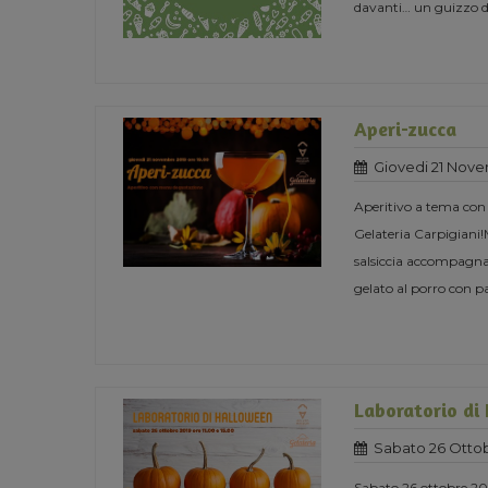
davanti… un guizzo del
Aperi-zucca
Giovedi 21 Nove
Aperitivo a tema con
Gelateria Carpigiani!
salsiccia accompagnate
gelato al porro con p
Laboratorio di
Sabato 26 Ottob
Sabato 26 ottobre 201