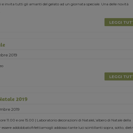
 invita tutti gli amanti del gelato ad un giornata speciale. Una delle novità
.
LEGGI TU
ale
mbre 2019
eo
LEGGI TU
 Natale 2019
mbre 2019
e 11.00 e ore 15.00 | Laboratorio decorazioni di NataleL’albero di Natale della
 essere addobbato!Mettiamogli addosso tante luci scintillanti sopra, sotto, dietr