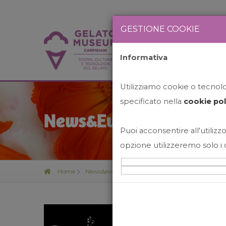
GESTIONE COOKIE
Informativa
HOME
STO
Utilizziamo cookie o tecnolog
specificato nella
cookie pol
News&Events
Puoi acconsentire all'utilizzo
opzione utilizzeremo solo i 
Home
News&events