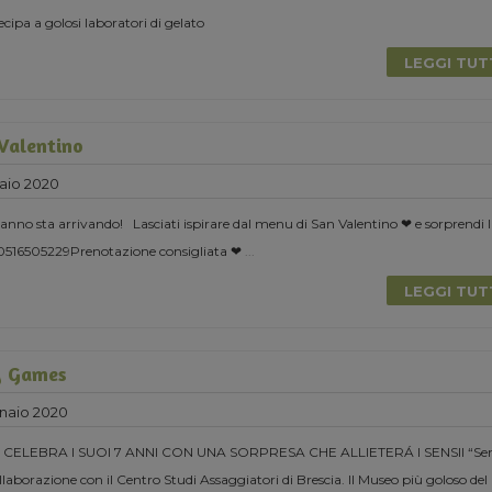
cipa a golosi laboratori di gelato
LEGGI TU
 Valentino
aio 2020
l’anno sta arrivando! Lasciati ispirare dal menu di San Valentino ❤ e sorprendi 
 0516505229Prenotazione consigliata ❤
...
LEGGI TU
y Games
naio 2020
CELEBRA I SUOI 7 ANNI CON UNA SORPRESA CHE ALLIETERÁ I SENSII “Se
laborazione con il Centro Studi Assaggiatori di Brescia. Il Museo più goloso del