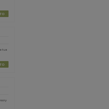
TTO
la tua
TTO
nsory