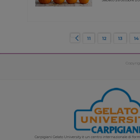
11
12
13
14
Copyrig
Carpigiani Gelato University è un centro internazionale di forma