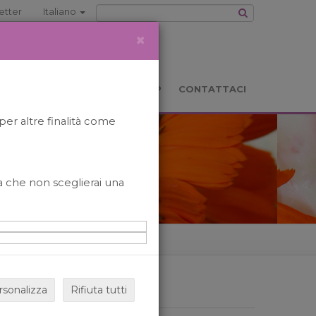
etter
Italiano
×
TS
LOCATION
BOOKSHOP
CONTATTACI
per altre finalità come
o a che non sceglierai una
rsonalizza
Rifiuta tutti
ARCHIVIO