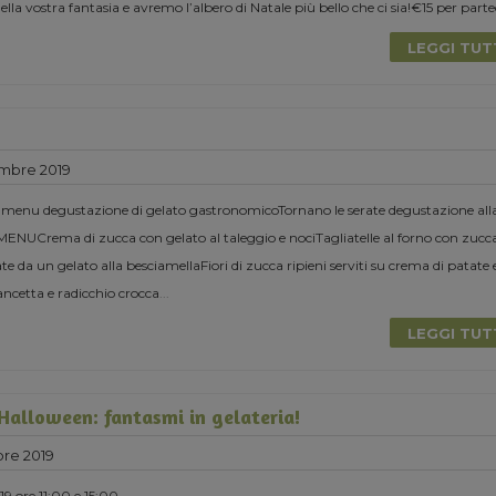
la vostra fantasia e avremo l’albero di Natale più bello che ci sia!€15 per parte
LEGGI TU
mbre 2019
 menu degustazione di gelato gastronomicoTornano le serate degustazione all
MENUCrema di zucca con gelato al taleggio e nociTagliatelle al forno con zucc
 da un gelato alla besciamellaFiori di zucca ripieni serviti su crema di patate 
ancetta e radicchio crocca
...
LEGGI TU
 Halloween: fantasmi in gelateria!
re 2019
9 ore 11:00 e 15:00