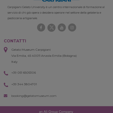
Carpigiani Gelato University è un centro internazionale di formazione al
servizio di chi già opera o desidera operare nel settore della gelateria e
pasticceria artigianale.
CONTATTI
Gelato Museum Carpigiani
Via Emilia, 45 40011 Anzola Emilia (Bologna)
Italy
+39 051 6505306
+39 344 3804701
booking@gelatomuseum.com