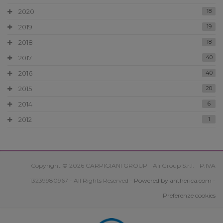
2020
18
2019
19
2018
18
2017
40
2016
40
2015
20
2014
6
2012
1
Copyright © 2026 CARPIGIANI GROUP - Ali Group S.r.l. - P.IVA
13239980967 - All Rights Reserved -
Powered by antherica.com
-
Preferenze cookies