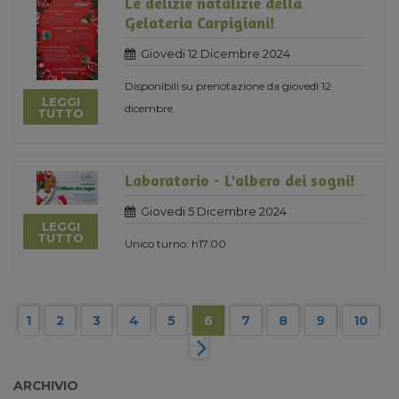
Le delizie natalizie della
Gelateria Carpigiani!
Giovedi 12 Dicembre 2024
Disponibili su prenotazione da giovedì 12
LEGGI
dicembre
TUTTO
Laboratorio - L'albero dei sogni!
Giovedi 5 Dicembre 2024
LEGGI
TUTTO
Unico turno: h17.00
1
2
3
4
5
6
7
8
9
10
ARCHIVIO