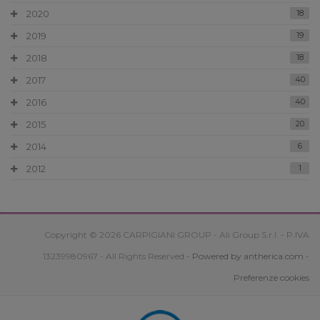
2020
18
2019
19
2018
18
2017
40
2016
40
2015
20
2014
6
2012
1
Copyright © 2026 CARPIGIANI GROUP - Ali Group S.r.l. - P.IVA
13239980967 - All Rights Reserved -
Powered by antherica.com
-
Preferenze cookies