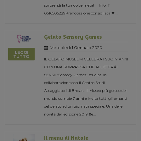
sorprendi la tua dolce metà! Info: T
0516505229Prenotazione consigliata ❤
...
Gelato Sensory Games
Mercoledi 1 Gennaio 2020
LEGGI
TUTTO
IL GELATO MUSEUM CELEBRA I SUOI 7 ANNI
CON UNA SORPRESA CHE ALLIETERÁ I
SENSII “Sensory Games” studiati in
collaborazione con il Centro Studi
Assaggiatori di Brescia. Il Museo più goloso del
mondo compie 7 anni e invita tutti gli amanti
del gelato ad un giornata speciale. Una delle
novità dell’edizione 2019 &e
...
Il menu di Natale