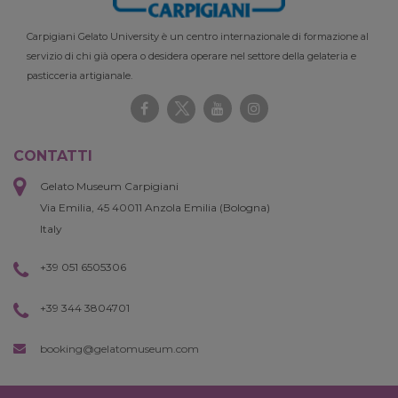
Carpigiani Gelato University è un centro internazionale di formazione al
servizio di chi già opera o desidera operare nel settore della gelateria e
pasticceria artigianale.
CONTATTI
Gelato Museum Carpigiani
Via Emilia, 45 40011 Anzola Emilia (Bologna)
Italy
+39 051 6505306
+39 344 3804701
booking@gelatomuseum.com