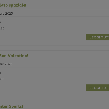
lato spaziale!
aio 2025
0
4.30
LEGGI TU
 San Valentino!
io 2025
0
5.00
LEGGI TU
nter Sports!