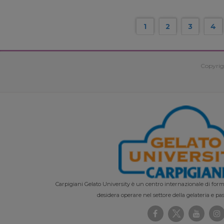
1
2
3
4
Copyrig
Carpigiani Gelato University è un centro internazionale di forma
desidera operare nel settore della gelateria e pas