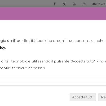
Newsl
RIA
PRENOTA LA TUA GELATO EXPERIENCE
NEWS&EVEN
ie simili per finalità tecniche e, con il tuo consenso, anche 
icy
.
 di tali tecnologie utilizzando il pulsante "Accetta tutti". Fin
cookie tecnici e necessari.
HAPPY HOUR GRECO CON
Accetta tutti
Pe