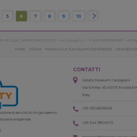
5
6
7
8
9
10
ht © 2026 CARPIGIANI GROUP - Ali Group S.r.l. - P.IVA 13239980967 - All Ri
HOME
STORIA
PRENOTA LA TUA GELATO EXPERIENCE
NEWS&EVE
CONTATTI
Gelato Museum Carpigiani
Via Emilia, 45 40011 Anzola Em
Italy
+39 051 6505306
zione al servizio di chi già opera o
ticceria artigianale.
+39 344 3804701
booking@gelatomuseum.com