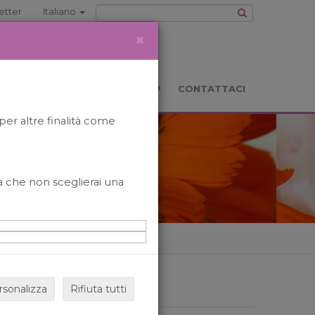
etter
Italiano
×
TS
LOCATION
BOOKSHOP
CONTATTACI
per altre finalità come
o a che non sceglierai una
rsonalizza
Rifiuta tutti
ARCHIVIO