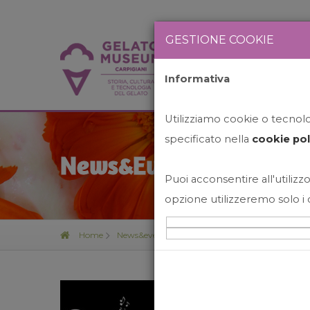
GESTIONE COOKIE
Informativa
HOME
STO
Utilizziamo cookie o tecnolog
specificato nella
cookie pol
News&Events
Puoi acconsentire all'utilizzo
opzione utilizzeremo solo i 
Home
News&events