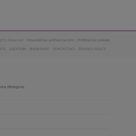
ghts Reserved -
Powered by antherica.com
-
Preferenze cookies
NTS
LOCATION
BOOKSHOP
CONTATTACI
PRIVACY POLICY
ilia (Bologna)