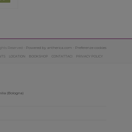
ghts Reserved -
Powered by antherica.com
-
Preferenze cookies
NTS
LOCATION
BOOKSHOP
CONTATTACI
PRIVACY POLICY
ilia (Bologna)