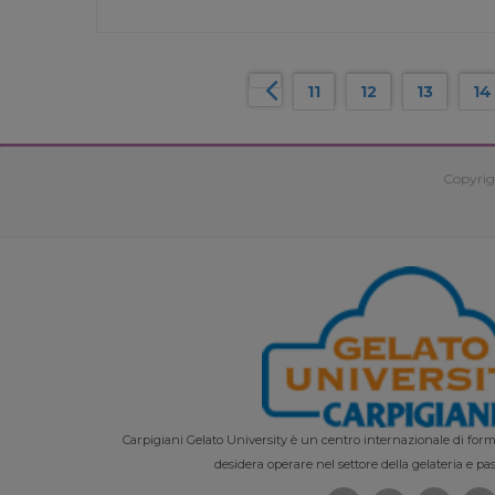
11
12
13
14
Copyrig
Carpigiani Gelato University è un centro internazionale di forma
desidera operare nel settore della gelateria e pas