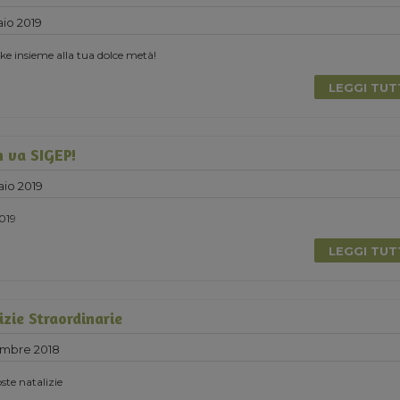
io 2019
e insieme alla tua dolce metà!
LEGGI TU
 va SIGEP!
aio 2019
2019
LEGGI TU
zie Straordinarie
embre 2018
ste natalizie