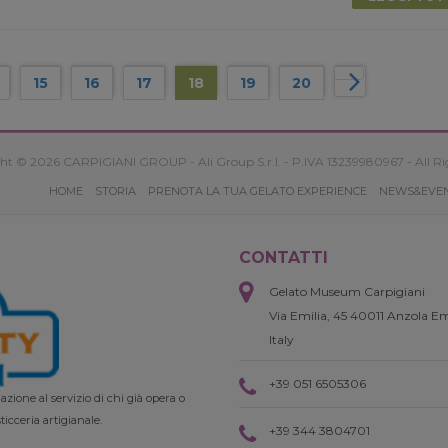
15
16
17
18
19
20
ht © 2026 CARPIGIANI GROUP - Ali Group S.r.l. - P.IVA 13239980967 - All Ri
HOME
STORIA
PRENOTA LA TUA GELATO EXPERIENCE
NEWS&EVE
CONTATTI
Gelato Museum Carpigiani
Via Emilia, 45 40011 Anzola Em
Italy
+39 051 6505306
zione al servizio di chi già opera o
ticceria artigianale.
+39 344 3804701