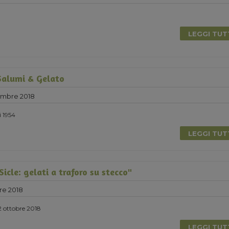
LEGGI TU
Salumi & Gelato
embre 2018
i 1954
LEGGI TU
icle: gelati a traforo su stecco"
re 2018
2 ottobre 2018
LEGGI TU