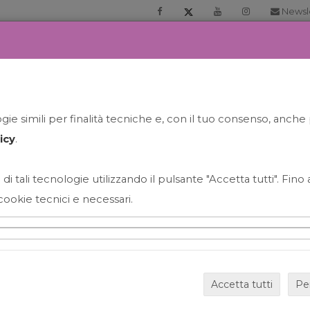
Newsl
RIA
PRENOTA LA TUA GELATO EXPERIENCE
NEWS&EVEN
ie simili per finalità tecniche e, con il tuo consenso, anche 
icy
.
 di tali tecnologie utilizzando il pulsante "Accetta tutti". Fin
cookie tecnici e necessari.
HAPPY HOUR GRECO CON
Accetta tutti
Pe