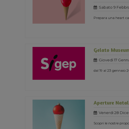
Sabato 9 Febbra
Prepara una heart cak
Gelato Museum
Giovedi 17 Genn
dal 19 al 23 gennaio 
Aperture Natali
Venerdi 28 Dic
Scopri le nostre propo