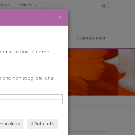
etter
Italiano
×
TS
LOCATION
BOOKSHOP
CONTATTACI
per altre finalità come
o a che non sceglierai una
rsonalizza
Rifiuta tutti
ARCHIVIO