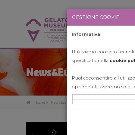
GESTIONE COOKIE
Informativa
HOME
STO
Utilizziamo cookie o tecnolog
specificato nella
cookie pol
News&Events
Puoi acconsentire all'utilizzo
opzione utilizzeremo solo i 
Home
News&events