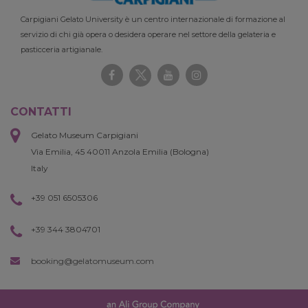
Carpigiani Gelato University è un centro internazionale di formazione al
servizio di chi già opera o desidera operare nel settore della gelateria e
pasticceria artigianale.
CONTATTI
Gelato Museum Carpigiani
Via Emilia, 45 40011 Anzola Emilia (Bologna)
Italy
+39 051 6505306
+39 344 3804701
booking@gelatomuseum.com