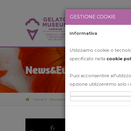
GESTIONE COOKIE
Informativa
HOME
STO
Utilizziamo cookie o tecnolog
specificato nella
cookie pol
News&Events
Puoi acconsentire all'utilizzo
opzione utilizzeremo solo i 
Home
News&events