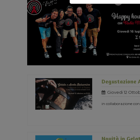
Degustazione A
Giovedi 12 Ottob
in collaborazione con
Novità in Gelat