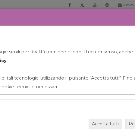
Newsl
RIA
PRENOTA LA TUA GELATO EXPERIENCE
NEWS&EVEN
ie simili per finalità tecniche e, con il tuo consenso, anche 
icy
.
 di tali tecnologie utilizzando il pulsante "Accetta tutti". Fin
cookie tecnici e necessari.
HAPPY HOUR GRECO CON
Accetta tutti
Pe