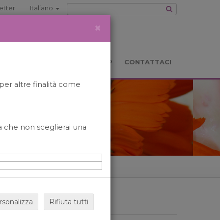
etter
Italiano
×
TS
LOCATION
BOOKSHOP
CONTATTACI
per altre finalità come
o a che non sceglierai una
rsonalizza
Rifiuta tutti
ARCHIVIO