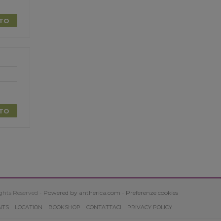
TTO
TTO
ghts Reserved -
Powered by antherica.com
-
Preferenze cookies
NTS
LOCATION
BOOKSHOP
CONTATTACI
PRIVACY POLICY