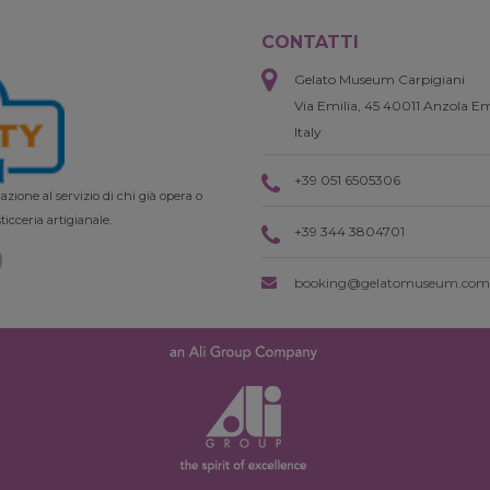
CONTATTI
Gelato Museum Carpigiani
Via Emilia, 45 40011 Anzola Em
Italy
+39 051 6505306
zione al servizio di chi già opera o
ticceria artigianale.
+39 344 3804701
booking@gelatomuseum.com