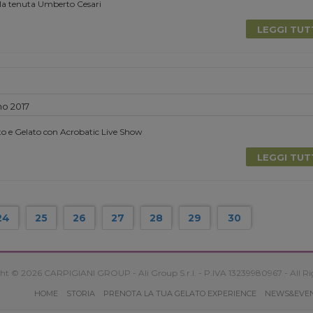
la tenuta Umberto Cesari
LEGGI TU
no 2017
to e Gelato con Acrobatic Live Show
LEGGI TU
24
25
26
27
28
29
30
ht © 2026 CARPIGIANI GROUP - Ali Group S.r.l. - P.IVA 13239980967 - All Ri
HOME
STORIA
PRENOTA LA TUA GELATO EXPERIENCE
NEWS&EVE