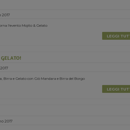
o 2017
torna l'evento Mojito & Gelato
LEGGI TU
E GELATO!
 2017
, Birra e Gelato con Giò Mandara e Birra del Borgo
LEGGI TU
no 2017