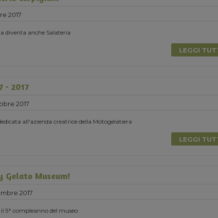
re 2017
ia diventa anche Salateria
LEGGI TU
7 - 2017
obre 2017
icata all'azienda creatrice della Motogelatiera
LEGGI TU
y Gelato Museum!
embre 2017
 il 5° compleanno del museo