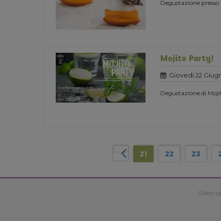
Degustazione presso 
Mojito Party!
Giovedi 22 Giug
Degustazione di Moji
21
22
23
Copyrig