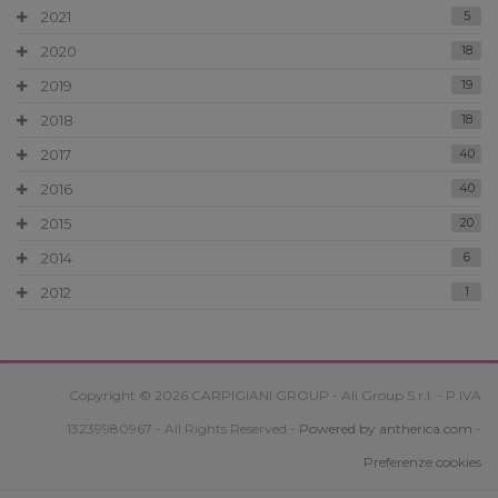
2021
5
2020
18
2019
19
2018
18
2017
40
2016
40
2015
20
2014
6
2012
1
Copyright © 2026 CARPIGIANI GROUP - Ali Group S.r.l. - P.IVA
13239980967 - All Rights Reserved -
Powered by antherica.com
-
Preferenze cookies