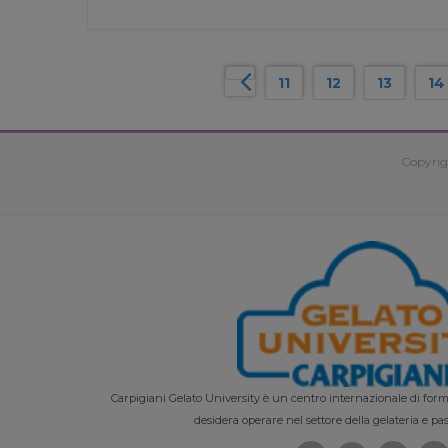
11
12
13
14
Copyrig
Carpigiani Gelato University è un centro internazionale di forma
desidera operare nel settore della gelateria e pas