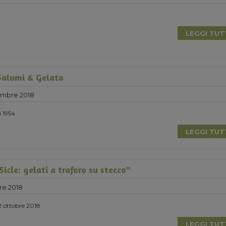
LEGGI TU
Salumi & Gelato
embre 2018
i 1954
LEGGI TU
icle: gelati a traforo su stecco"
re 2018
2 ottobre 2018
LEGGI TU