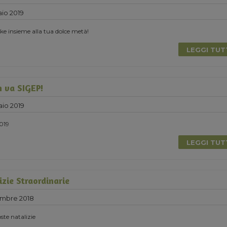
io 2019
e insieme alla tua dolce metà!
LEGGI TU
 va SIGEP!
aio 2019
2019
LEGGI TU
zie Straordinarie
embre 2018
ste natalizie