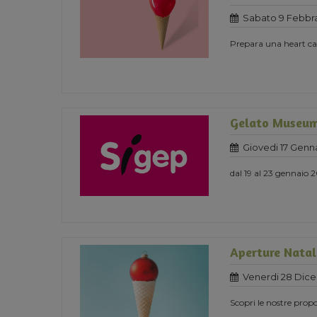
Sabato 9 Febbra
Prepara una heart cak
Gelato Museum
Giovedi 17 Genn
dal 19 al 23 gennaio 
Aperture Natali
Venerdi 28 Dic
Scopri le nostre propo