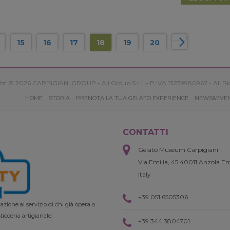
15
16
17
18
19
20
ht © 2026 CARPIGIANI GROUP - Ali Group S.r.l. - P.IVA 13239980967 - All Ri
HOME
STORIA
PRENOTA LA TUA GELATO EXPERIENCE
NEWS&EVE
CONTATTI
Gelato Museum Carpigiani
Via Emilia, 45 40011 Anzola Em
Italy
+39 051 6505306
zione al servizio di chi già opera o
ticceria artigianale.
+39 344 3804701