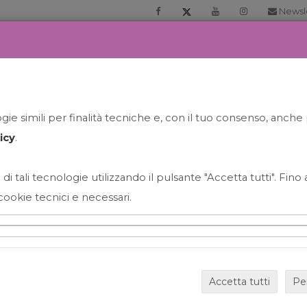
Newsl
RIA
PRENOTA LA TUA GELATO EXPERIENCE
NEWS&EVEN
ie simili per finalità tecniche e, con il tuo consenso, anche 
icy
.
 di tali tecnologie utilizzando il pulsante "Accetta tutti". Fin
cookie tecnici e necessari.
HAPPY HOUR GRECO CON
Accetta tutti
Pe