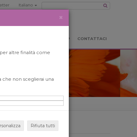
etter
Italiano
×
TS
LOCATION
BOOKSHOP
CONTATTACI
per altre finalità come
o a che non sceglierai una
rsonalizza
Rifiuta tutti
ARCHIVIO