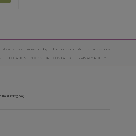
ghts Reserved -
Powered by antherica.com
-
Preferenze cookies
NTS
LOCATION
BOOKSHOP
CONTATTACI
PRIVACY POLICY
ilia (Bologna)