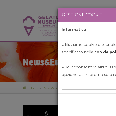
GESTIONE COOKIE
Informativa
HOME
STO
Utilizziamo cookie o tecnolog
specificato nella
cookie pol
News&Events
Puoi acconsentire all'utilizzo
opzione utilizzeremo solo i 
Home
News&events