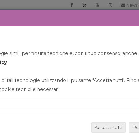
Newsl
RIA
PRENOTA LA TUA GELATO EXPERIENCE
NEWS&EVEN
ie simili per finalità tecniche e, con il tuo consenso, anche 
icy
.
 di tali tecnologie utilizzando il pulsante "Accetta tutti". Fin
cookie tecnici e necessari.
HAPPY HOUR GRECO CON
Accetta tutti
Pe