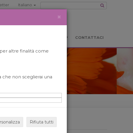
etter
Italiano
×
TS
LOCATION
BOOKSHOP
CONTATTACI
per altre finalità come
o a che non sceglierai una
rsonalizza
Rifiuta tutti
ARCHIVIO