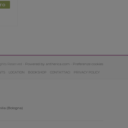
TTO
ghts Reserved -
Powered by antherica.com
-
Preferenze cookies
NTS
LOCATION
BOOKSHOP
CONTATTACI
PRIVACY POLICY
ilia (Bologna)