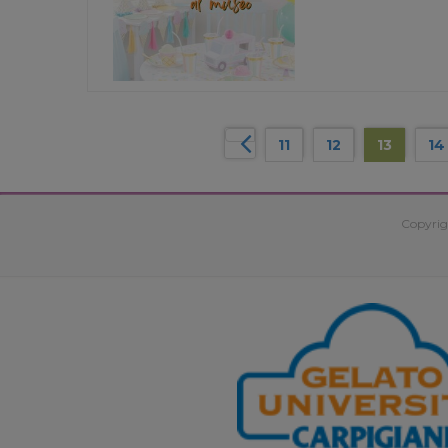
11
12
13
14
Copyrig