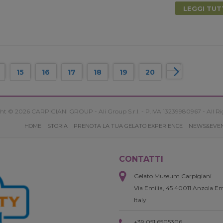
LEGGI TU
15
16
17
18
19
20
ht © 2026 CARPIGIANI GROUP - Ali Group S.r.l. - P.IVA 13239980967 - All Ri
HOME
STORIA
PRENOTA LA TUA GELATO EXPERIENCE
NEWS&EVE
CONTATTI
Gelato Museum Carpigiani
Via Emilia, 45 40011 Anzola Em
Italy
+39 051 6505306