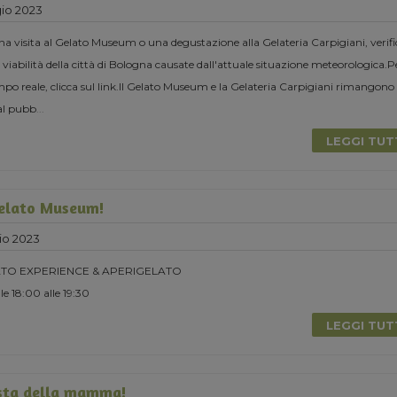
io 2023
una visita al Gelato Museum o una degustazione alla Gelateria Carpigiani, verifi
 viabilità della città di Bologna causate dall'attuale situazione meteorologica.P
o reale, clicca sul link.Il Gelato Museum e la Gelateria Carpigiani rimangono
al pubb
...
LEGGI TU
Gelato Museum!
io 2023
TO EXPERIENCE & APERIGELATO
e 18:00 alle 19:30
LEGGI TU
esta della mamma!