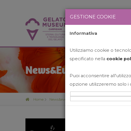
GESTIONE COOKIE
Informativa
HOME
STO
Utilizziamo cookie o tecnolog
specificato nella
cookie pol
News&Events
Puoi acconsentire all'utilizzo
opzione utilizzeremo solo i 
Home
News&events