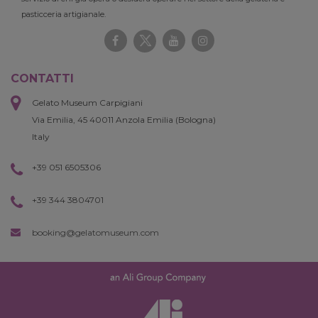
pasticceria artigianale.
CONTATTI
Gelato Museum Carpigiani
Via Emilia, 45 40011 Anzola Emilia (Bologna)
Italy
+39 051 6505306
+39 344 3804701
booking@gelatomuseum.com