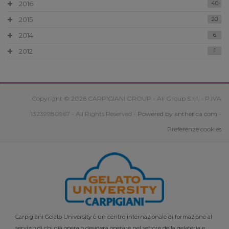
2016
40
2015
20
2014
6
2012
1
Copyright © 2026 CARPIGIANI GROUP - Ali Group S.r.l. - P.IVA
13239980967 - All Rights Reserved -
Powered by antherica.com
-
Preferenze cookies
Carpigiani Gelato University è un centro internazionale di formazione al
servizio di chi già opera o desidera operare nel settore della gelateria e