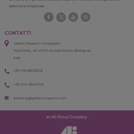
pasticceria artigianale.
CONTATTI
Gelato Museum Carpigiani
Via Emilia, 45 40011 Anzola Emilia (Bologna)
Italy
+39 051 6505306
+39 344 3804701
booking@gelatomuseum.com