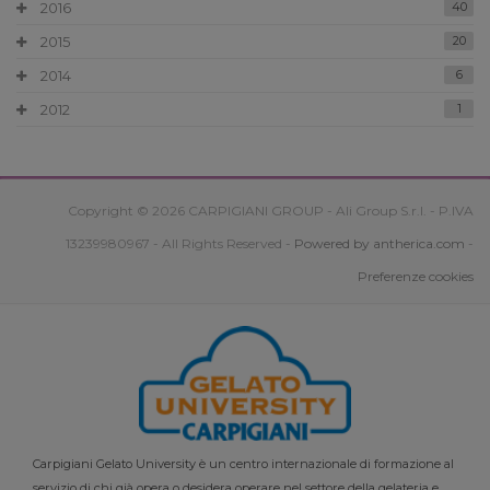
2016
40
2015
20
2014
6
2012
1
Copyright © 2026 CARPIGIANI GROUP - Ali Group S.r.l. - P.IVA
13239980967 - All Rights Reserved -
Powered by antherica.com
-
Preferenze cookies
Carpigiani Gelato University è un centro internazionale di formazione al
servizio di chi già opera o desidera operare nel settore della gelateria e