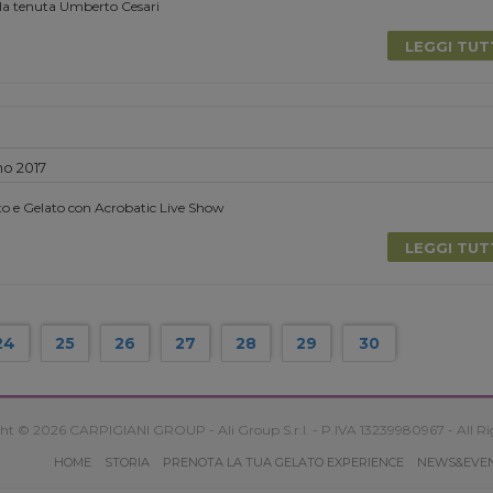
la tenuta Umberto Cesari
LEGGI TU
no 2017
to e Gelato con Acrobatic Live Show
LEGGI TU
24
25
26
27
28
29
30
ht © 2026 CARPIGIANI GROUP - Ali Group S.r.l. - P.IVA 13239980967 - All Ri
HOME
STORIA
PRENOTA LA TUA GELATO EXPERIENCE
NEWS&EVE