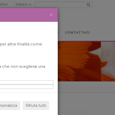
etter
Italiano
×
TS
LOCATION
BOOKSHOP
CONTATTACI
per altre finalità come
o a che non sceglierai una
rsonalizza
Rifiuta tutti
ARCHIVIO