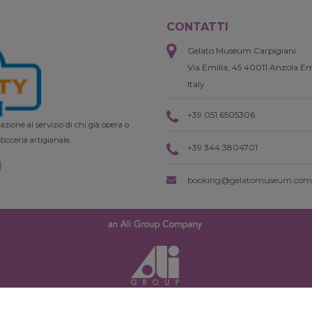
CONTATTI
Gelato Museum Carpigiani
Via Emilia, 45 40011 Anzola Em
Italy
+39 051 6505306
zione al servizio di chi già opera o
ticceria artigianale.
+39 344 3804701
booking@gelatomuseum.com