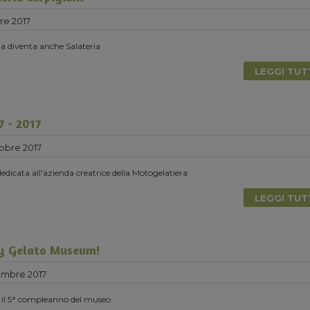
re 2017
ia diventa anche Salateria
LEGGI TU
7 - 2017
obre 2017
icata all'azienda creatrice della Motogelatiera
LEGGI TU
y Gelato Museum!
embre 2017
 il 5° compleanno del museo