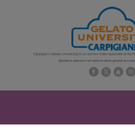
Carpigiani Gelato University è un centro internazionale di forma
desidera operare nel settore della gelateria e pas