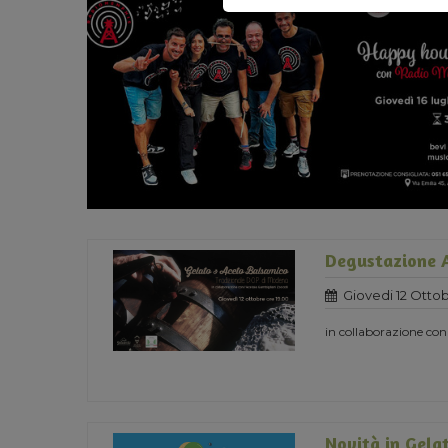
Degustazione A
Giovedi 12 Ottob
in collaborazione con
Novità in Gelat