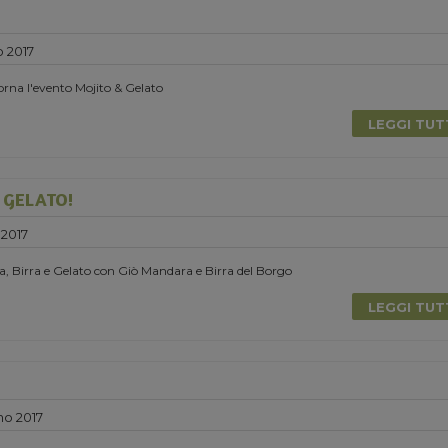
o 2017
torna l'evento Mojito & Gelato
LEGGI TU
E GELATO!
 2017
, Birra e Gelato con Giò Mandara e Birra del Borgo
LEGGI TU
no 2017