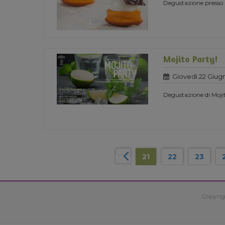
Degustazione presso 
Mojito Party!
Giovedi 22 Giug
Degustazione di Moji
21
22
23
Copyrig