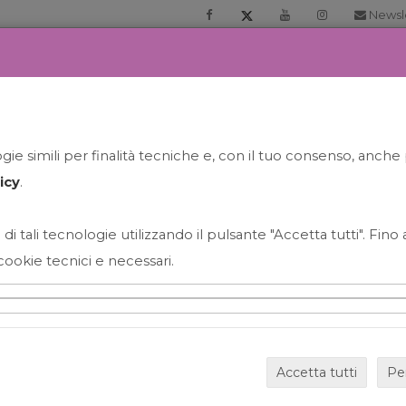
Newsl
RIA
PRENOTA LA TUA GELATO EXPERIENCE
NEWS&EVEN
ie simili per finalità tecniche e, con il tuo consenso, anche 
icy
.
 di tali tecnologie utilizzando il pulsante "Accetta tutti". Fin
cookie tecnici e necessari.
HAPPY HOUR GRECO CON
Accetta tutti
Pe