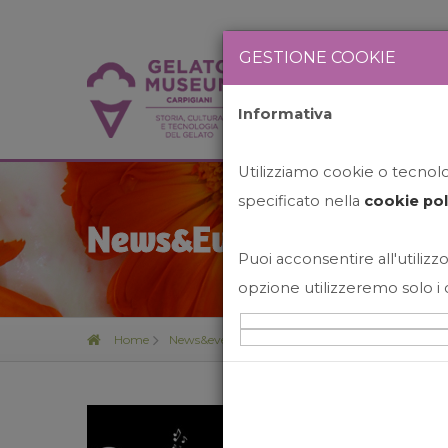
GESTIONE COOKIE
Informativa
HOME
STO
Utilizziamo cookie o tecnolog
specificato nella
cookie pol
News&Events
Puoi acconsentire all'utilizzo
opzione utilizzeremo solo i 
Home
News&events