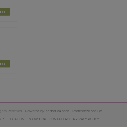
TTO
TTO
ghts Reserved -
Powered by antherica.com
-
Preferenze cookies
NTS
LOCATION
BOOKSHOP
CONTATTACI
PRIVACY POLICY