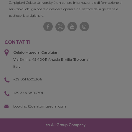
Carpigiani Gelato University è un centro internazionale di formazione al
servizio di chi già opera o desidera operare nel settore della gelateria e
pasticceria artigianale.
CONTATTI
Gelato Museum Carpigiani
Via Emilia, 45 40011 Anzola Emilia (Bologna)
Italy
+39 051 6505306
+39 344 3804701
booking@gelatomuseum.com