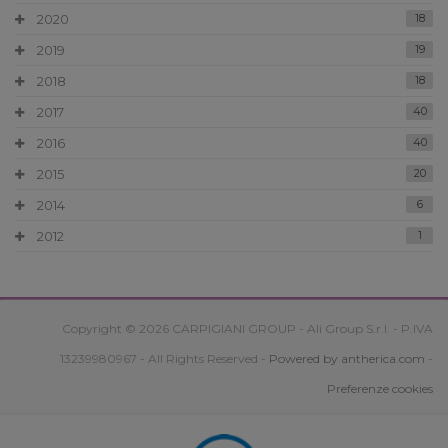
2020
18
2019
19
2018
18
2017
40
2016
40
2015
20
2014
6
2012
1
Copyright © 2026 CARPIGIANI GROUP - Ali Group S.r.l. - P.IVA
13239980967 - All Rights Reserved -
Powered by antherica.com
-
Preferenze cookies