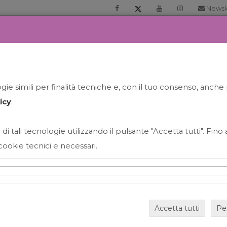
Newsl
RIA
PRENOTA LA TUA GELATO EXPERIENCE
NEWS&EVEN
ie simili per finalità tecniche e, con il tuo consenso, anche 
icy
.
 di tali tecnologie utilizzando il pulsante "Accetta tutti". Fin
cookie tecnici e necessari.
HAPPY HOUR GRECO CON
Accetta tutti
Pe