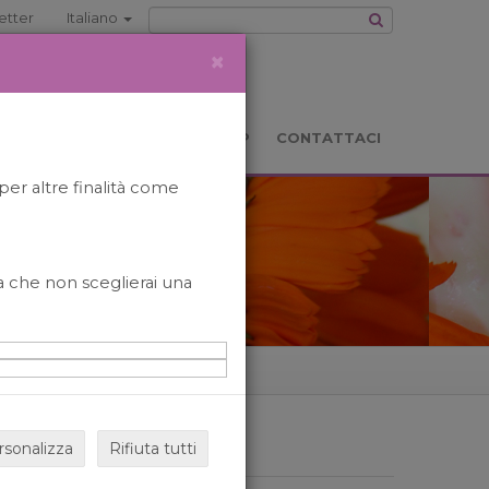
etter
Italiano
×
TS
LOCATION
BOOKSHOP
CONTATTACI
per altre finalità come
o a che non sceglierai una
rsonalizza
Rifiuta tutti
ARCHIVIO