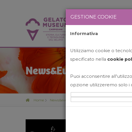
GESTIONE COOKIE
Informativa
HOME
STO
Utilizziamo cookie o tecnolog
specificato nella
cookie pol
News&Events
Puoi acconsentire all'utilizzo
opzione utilizzeremo solo i 
Home
News&events