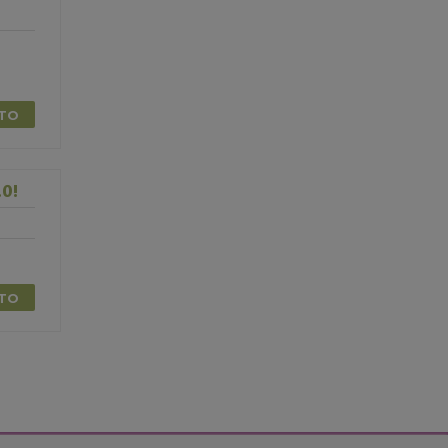
TTO
0!
TTO