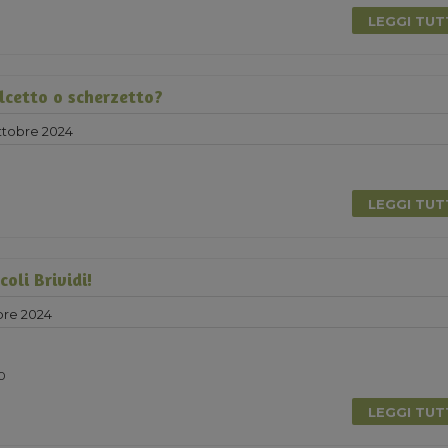
LEGGI TU
lcetto o scherzetto?
ttobre 2024
LEGGI TU
coli Brividi!
bre 2024
0
LEGGI TU