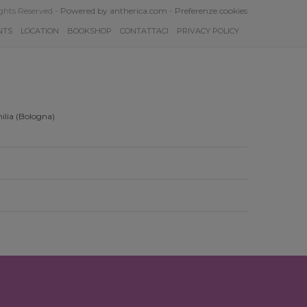
ghts Reserved -
Powered by antherica.com
-
Preferenze cookies
NTS
LOCATION
BOOKSHOP
CONTATTACI
PRIVACY POLICY
ilia (Bologna)