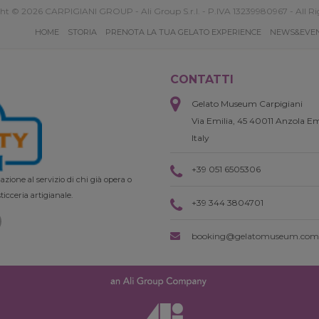
ht © 2026 CARPIGIANI GROUP - Ali Group S.r.l. - P.IVA 13239980967 - All Ri
HOME
STORIA
PRENOTA LA TUA GELATO EXPERIENCE
NEWS&EVE
CONTATTI
Gelato Museum Carpigiani
Via Emilia, 45 40011 Anzola Em
Italy
+39 051 6505306
zione al servizio di chi già opera o
ticceria artigianale.
+39 344 3804701
booking@gelatomuseum.com