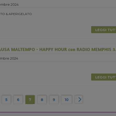
embre 2024
TO & APERIGELATO
LEGGI TU
USA MALTEMPO - HAPPY HOUR con RADIO MEMPHIS 3.
embre 2024
LEGGI TU
5
6
7
8
9
10