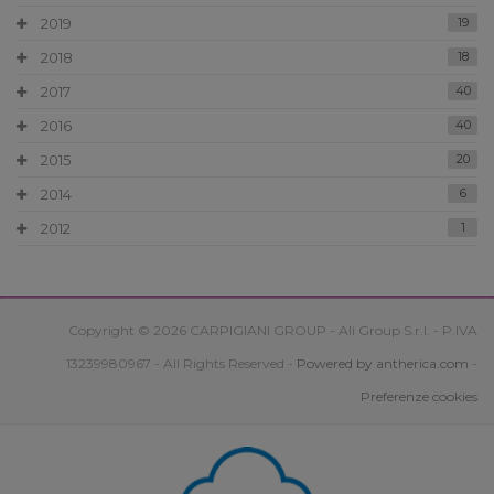
2019
19
2018
18
2017
40
2016
40
2015
20
2014
6
2012
1
Copyright © 2026 CARPIGIANI GROUP - Ali Group S.r.l. - P.IVA
13239980967 - All Rights Reserved -
Powered by antherica.com
-
Preferenze cookies