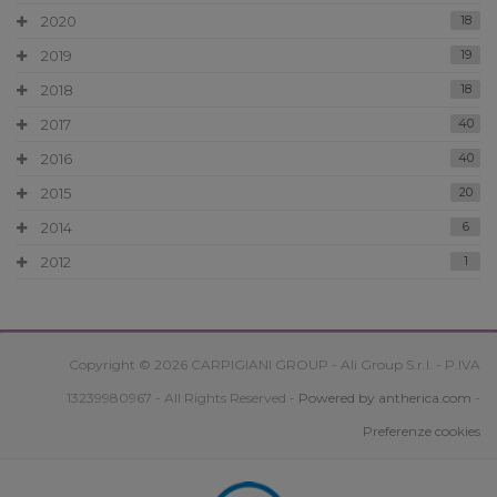
2020
18
2019
19
2018
18
2017
40
2016
40
2015
20
2014
6
2012
1
Copyright © 2026 CARPIGIANI GROUP - Ali Group S.r.l. - P.IVA
13239980967 - All Rights Reserved -
Powered by antherica.com
-
Preferenze cookies