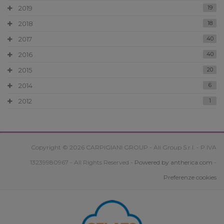
2019
19
2018
18
2017
40
2016
40
2015
20
2014
6
2012
1
Copyright © 2026 CARPIGIANI GROUP - Ali Group S.r.l. - P.IVA
13239980967 - All Rights Reserved -
Powered by antherica.com
-
Preferenze cookies