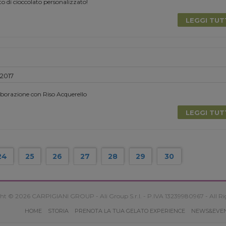
to di cioccolato personalizzato!
LEGGI TU
 2017
aborazione con Riso Acquerello
LEGGI TU
24
25
26
27
28
29
30
ht © 2026 CARPIGIANI GROUP - Ali Group S.r.l. - P.IVA 13239980967 - All Ri
HOME
STORIA
PRENOTA LA TUA GELATO EXPERIENCE
NEWS&EVE