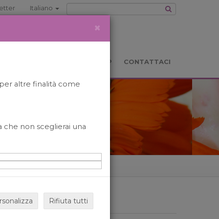
etter
Italiano
×
TS
LOCATION
BOOKSHOP
CONTATTACI
per altre finalità come
o a che non sceglierai una
rsonalizza
Rifiuta tutti
ARCHIVIO