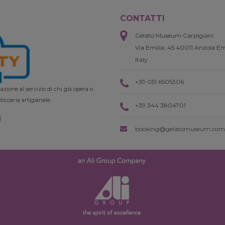
CONTATTI
Gelato Museum Carpigiani
Via Emilia, 45 40011 Anzola Em
Italy
+39 051 6505306
zione al servizio di chi già opera o
ticceria artigianale.
+39 344 3804701
booking@gelatomuseum.com