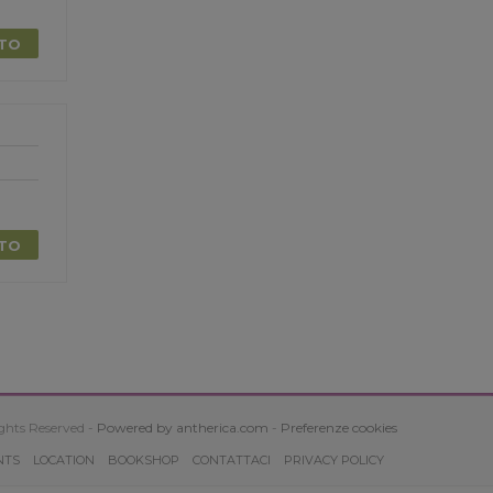
TTO
TTO
ghts Reserved -
Powered by antherica.com
-
Preferenze cookies
NTS
LOCATION
BOOKSHOP
CONTATTACI
PRIVACY POLICY