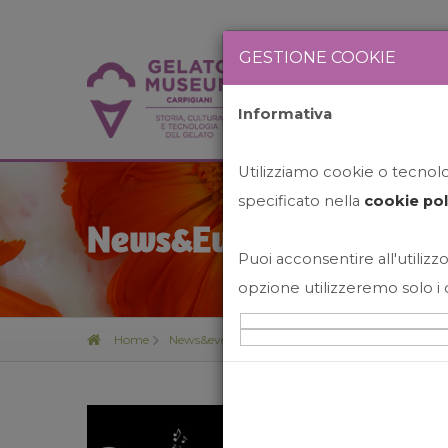
GESTIONE COOKIE
Informativa
HOME
STO
Utilizziamo cookie o tecnolog
specificato nella
cookie pol
News&Events
Puoi acconsentire all'utilizzo
opzione utilizzeremo solo i 
Home
News&events