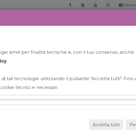
Newsl
RIA
PRENOTA LA TUA GELATO EXPERIENCE
NEWS&EVEN
ie simili per finalità tecniche e, con il tuo consenso, anche 
icy
.
 di tali tecnologie utilizzando il pulsante "Accetta tutti". Fin
cookie tecnici e necessari.
HAPPY HOUR GRECO CON
Accetta tutti
Pe