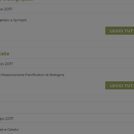
no 2017
 gelato a Sympò!
LEGGI TU
lato
o 2017
 l'Associazione Panificatori di Bologna
LEGGI TU
io 2017
li e Gelato