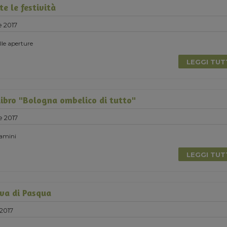
e le festività
e 2017
elle aperture
LEGGI TU
libro "Bologna ombelico di tutto"
e 2017
Damini
LEGGI TU
va di Pasqua
2017