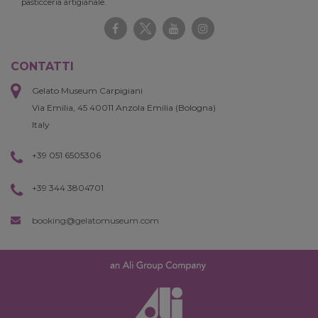
pasticceria artigianale.
CONTATTI
Gelato Museum Carpigiani
Via Emilia, 45 40011 Anzola Emilia (Bologna)
Italy
+39 051 6505306
+39 344 3804701
booking@gelatomuseum.com