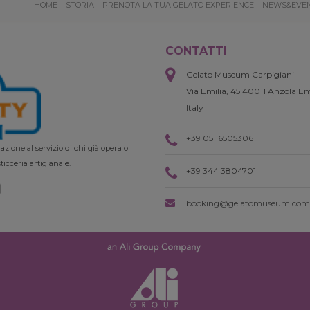
HOME
STORIA
PRENOTA LA TUA GELATO EXPERIENCE
NEWS&EVE
CONTATTI
Gelato Museum Carpigiani
Via Emilia, 45 40011 Anzola Em
Italy
+39 051 6505306
zione al servizio di chi già opera o
ticceria artigianale.
+39 344 3804701
booking@gelatomuseum.com