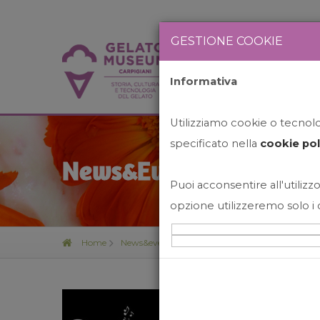
GESTIONE COOKIE
Informativa
HOME
STO
Utilizziamo cookie o tecnolog
specificato nella
cookie pol
News&Events
Puoi acconsentire all'utilizzo
opzione utilizzeremo solo i 
Home
News&events