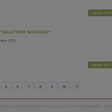
LEGGI TU
"GELATTONE NATALIZIO"
mbre 2025
LEGGI TU
5
6
7
8
9
10
ht © 2026 CARPIGIANI GROUP - Ali Group S.r.l. - P.IVA 13239980967 - All Ri