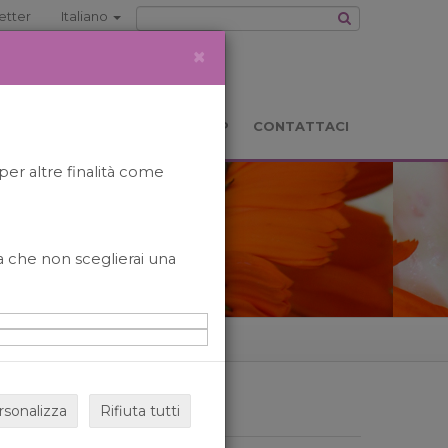
etter
Italiano
×
TS
LOCATION
BOOKSHOP
CONTATTACI
per altre finalità come
o a che non sceglierai una
rsonalizza
Rifiuta tutti
ARCHIVIO