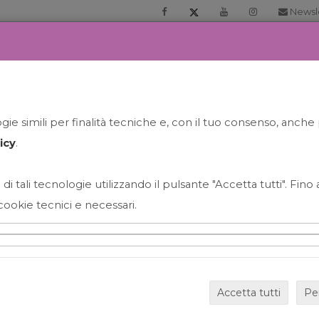
Newsl
RIA
PRENOTA LA TUA GELATO EXPERIENCE
NEWS&EVEN
ie simili per finalità tecniche e, con il tuo consenso, anche 
icy
.
 di tali tecnologie utilizzando il pulsante "Accetta tutti". Fin
cookie tecnici e necessari.
HAPPY HOUR GRECO CON
Accetta tutti
Pe