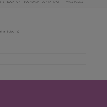
NTS
LOCATION
BOOKSHOP
CONTATTACI
PRIVACY POLICY
ilia (Bologna)