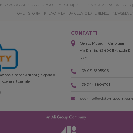
ht © 2026 CARPIGIANI GROUP - Ali Group S.r.l. - P.IVA 13239980967 - All Ri
HOME
STORIA
PRENOTA LA TUA GELATO EXPERIENCE
NEWS&EVE
CONTATTI
Gelato Museum Carpigiani
Via Emilia, 45 40011 Anzola Em
Italy
+39 051 6505306
zione al servizio di chi già opera o
ticceria artigianale.
+39 344 3804701
booking@gelatomuseum.com