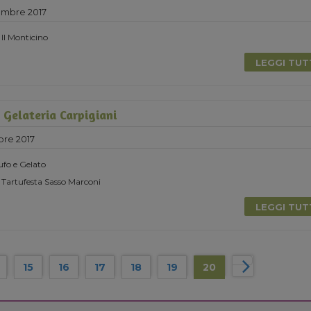
embre 2017
 Il Monticino
LEGGI TU
Gelateria Carpigiani
bre 2017
ufo e Gelato
 Tartufesta Sasso Marconi
LEGGI TU
15
16
17
18
19
20