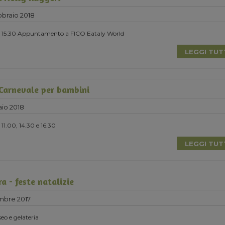
braio 2018
re 15:30 Appuntamento a FICO Eataly World
LEGGI TU
 Carnevale per bambini
io 2018
11.00, 14.30 e 16.30
LEGGI TU
ra - feste natalizie
mbre 2017
seo e gelateria