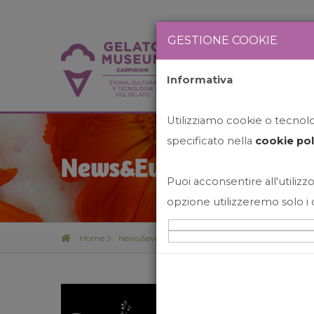
GESTIONE COOKIE
Informativa
HOME
STO
Utilizziamo cookie o tecnolog
specificato nella
cookie pol
News&Events
Puoi acconsentire all'utilizzo
opzione utilizzeremo solo i 
Home
News&events