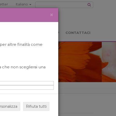
etter
Italiano
×
TS
LOCATION
BOOKSHOP
CONTATTACI
per altre finalità come
o a che non sceglierai una
rsonalizza
Rifiuta tutti
ARCHIVIO