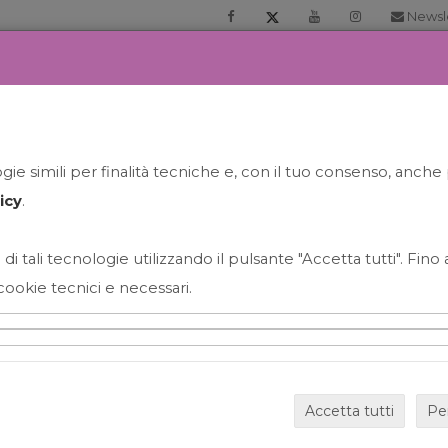
Newsl
RIA
PRENOTA LA TUA GELATO EXPERIENCE
NEWS&EVEN
ie simili per finalità tecniche e, con il tuo consenso, anche 
icy
.
 di tali tecnologie utilizzando il pulsante "Accetta tutti". Fin
cookie tecnici e necessari.
HAPPY HOUR GRECO CON
Accetta tutti
Pe