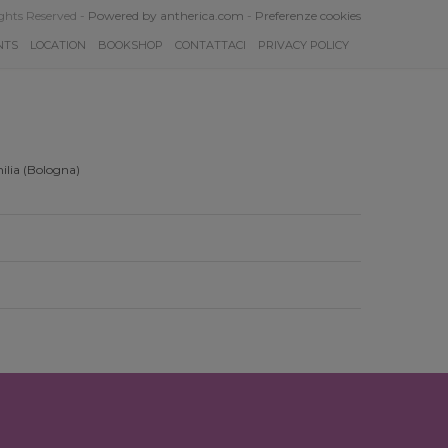
ghts Reserved -
Powered by antherica.com
-
Preferenze cookies
NTS
LOCATION
BOOKSHOP
CONTATTACI
PRIVACY POLICY
ilia (Bologna)