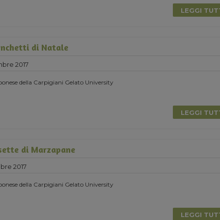
LEGGI TU
nchetti di Natale
mbre 2017
onese della Carpigiani Gelato University
LEGGI TU
sette di Marzapane
bre 2017
onese della Carpigiani Gelato University
LEGGI TU