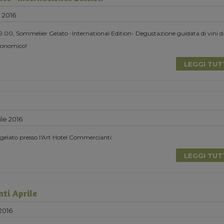
e 2016
 19.00, Sommelier Gelato -International Edition- Degustazione guidata di vini d
ronomico!
LEGGI TU
le 2016
-gelato presso l'Art Hotel Commercianti
LEGGI TU
nti Aprile
2016