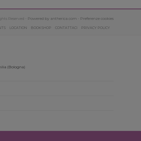
ghts Reserved -
Powered by antherica.com
-
Preferenze cookies
NTS
LOCATION
BOOKSHOP
CONTATTACI
PRIVACY POLICY
ilia (Bologna)