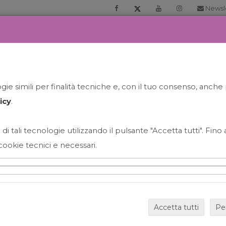
Newsl
RIA
PRENOTA LA TUA GELATO EXPERIENCE
NEWS&EVEN
ie simili per finalità tecniche e, con il tuo consenso, anche 
icy
.
 di tali tecnologie utilizzando il pulsante "Accetta tutti". Fin
cookie tecnici e necessari.
HAPPY HOUR GRECO CON
Accetta tutti
Pe