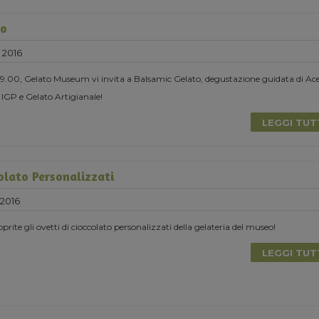
to
 2016
19.00, Gelato Museum vi invita a Balsamic Gelato, degustazione guidata di Ac
IGP e Gelato Artigianale!
LEGGI TU
olato Personalizzati
 2016
oprite gli ovetti di cioccolato personalizzati della gelateria del museo!
LEGGI TU