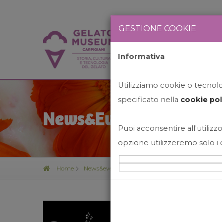
GESTIONE COOKIE
Informativa
HOME
STO
Utilizziamo cookie o tecnolog
specificato nella
cookie pol
News&Events
Puoi acconsentire all'utilizzo
opzione utilizzeremo solo i 
Home
News&events