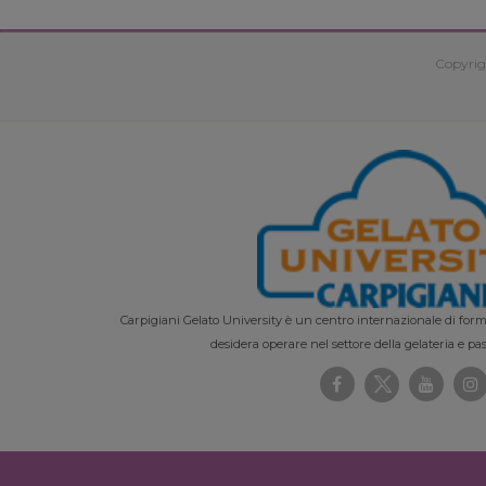
Copyrig
Carpigiani Gelato University è un centro internazionale di forma
desidera operare nel settore della gelateria e pas