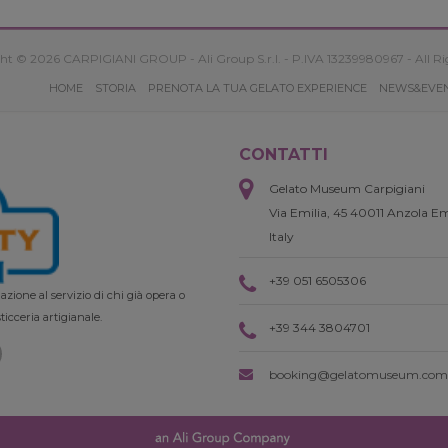
ht © 2026 CARPIGIANI GROUP - Ali Group S.r.l. - P.IVA 13239980967 - All Ri
HOME
STORIA
PRENOTA LA TUA GELATO EXPERIENCE
NEWS&EVE
CONTATTI
Gelato Museum Carpigiani
Via Emilia, 45 40011 Anzola Em
Italy
+39 051 6505306
zione al servizio di chi già opera o
ticceria artigianale.
+39 344 3804701
booking@gelatomuseum.com