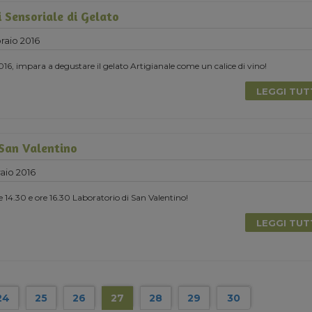
i Sensoriale di Gelato
raio 2016
016, impara a degustare il gelato Artigianale come un calice di vino!
LEGGI TU
 San Valentino
aio 2016
e 14.30 e ore 16.30 Laboratorio di San Valentino!
LEGGI TU
24
25
26
27
28
29
30