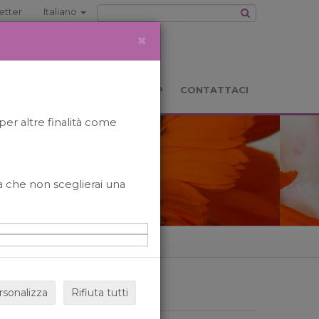
etter
Italiano
×
TS
LOCATION
BOOKSHOP
CONTATTACI
per altre finalità come
o a che non sceglierai una
rsonalizza
Rifiuta tutti
ARCHIVIO