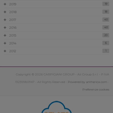
2019
19
2018
18
2017
40
2016
40
2015
20
2014
6
2012
1
Copyright © 2026 CARPIGIANI GROUP - Ali Group S.r.l. - P.IVA
13239980967 - All Rights Reserved -
Powered by antherica.com
-
Preferenze cookies