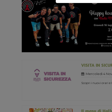
VISITA IN SIC
Mercoledi 4 No
Scopri i nuovi orari e
Il menu di Hal