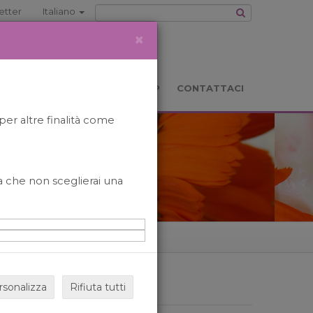
etter
Italiano
×
TS
LOCATION
BOOKSHOP
CONTATTACI
per altre finalità come
o a che non sceglierai una
rsonalizza
Rifiuta tutti
ARCHIVIO