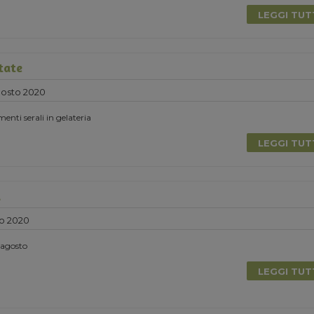
LEGGI TU
tate
gosto 2020
nti serali in gelateria
LEGGI TU
a
o 2020
i agosto
LEGGI TU