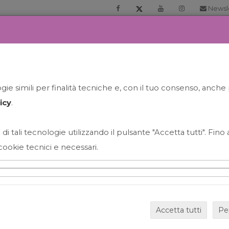
Newsl
RIA
PRENOTA LA TUA GELATO EXPERIENCE
NEWS&EVEN
ie simili per finalità tecniche e, con il tuo consenso, anche 
icy
.
 di tali tecnologie utilizzando il pulsante "Accetta tutti". Fin
cookie tecnici e necessari.
HAPPY HOUR GRECO CON
Accetta tutti
Pe