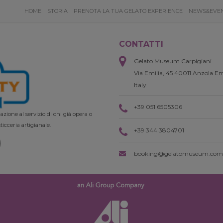
HOME
STORIA
PRENOTA LA TUA GELATO EXPERIENCE
NEWS&EVE
CONTATTI
Gelato Museum Carpigiani
Via Emilia, 45 40011 Anzola Em
Italy
+39 051 6505306
zione al servizio di chi già opera o
ticceria artigianale.
+39 344 3804701
booking@gelatomuseum.com