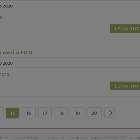
o 2020
20
LEGGI TU
 corsi a FICO
o 2020
 2020
LEGGI TU
15
16
17
18
19
20
ht © 2026 CARPIGIANI GROUP - Ali Group S.r.l. - P.IVA 13239980967 - All Ri