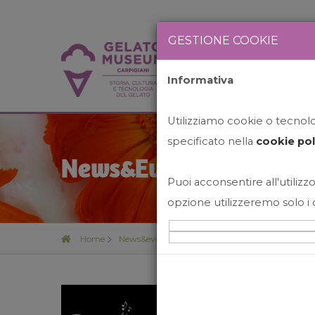
GESTIONE COOKIE
Informativa
HOME
STO
Utilizziamo cookie o tecnolog
specificato nella
cookie pol
News&Events
Puoi acconsentire all'utilizzo
opzione utilizzeremo solo i 
Home
News&events