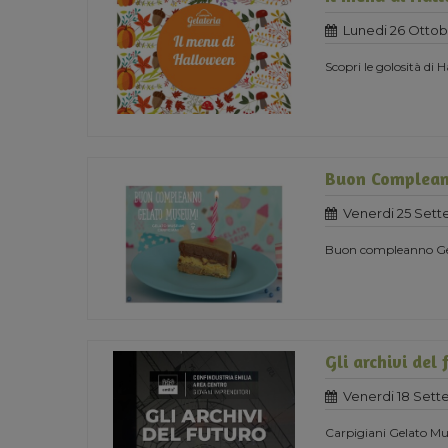
Lunedi 26 Ottob
Scopri le golosità di
Buon Complea
Venerdi 25 Set
Buon compleanno G
Gli archivi del 
Venerdi 18 Set
Carpigiani Gelato Mus