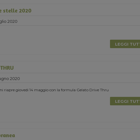
e stelle 2020
glio 2020
LEGGI TU
-THRU
ugno 2020
ni riapre giovedi 14 maggio con la formula Gelato Drive Thru
LEGGI TU
oranea