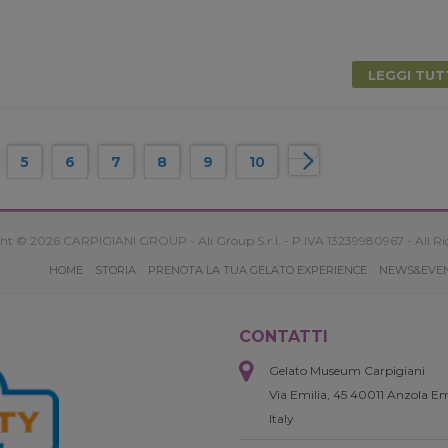
LEGGI TU
5
6
7
8
9
10
ht © 2026 CARPIGIANI GROUP - Ali Group S.r.l. - P.IVA 13239980967 - All Ri
HOME
STORIA
PRENOTA LA TUA GELATO EXPERIENCE
NEWS&EVE
CONTATTI
Gelato Museum Carpigiani
Via Emilia, 45 40011 Anzola Em
Italy