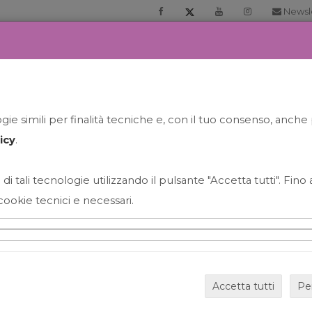
Newsl
RIA
PRENOTA LA TUA GELATO EXPERIENCE
NEWS&EVEN
ie simili per finalità tecniche e, con il tuo consenso, anche 
icy
.
 di tali tecnologie utilizzando il pulsante "Accetta tutti". Fin
cookie tecnici e necessari.
HAPPY HOUR GRECO CON
Accetta tutti
Pe