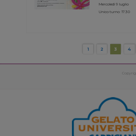
Mercoledì 9 luglio
Unico turno: 17.30
1
2
3
4
Copyrig