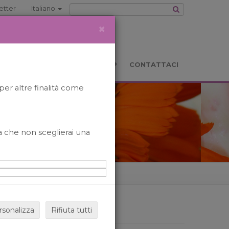
etter
Italiano
×
TS
LOCATION
BOOKSHOP
CONTATTACI
per altre finalità come
o a che non sceglierai una
rsonalizza
Rifiuta tutti
ARCHIVIO