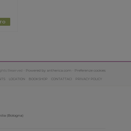
TTO
ghts Reserved -
Powered by antherica.com
-
Preferenze cookies
NTS
LOCATION
BOOKSHOP
CONTATTACI
PRIVACY POLICY
ilia (Bologna)