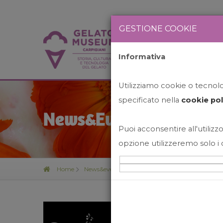
GESTIONE COOKIE
Informativa
HOME
STO
Utilizziamo cookie o tecnolog
specificato nella
cookie pol
News&Events
Puoi acconsentire all'utilizzo
opzione utilizzeremo solo i 
Home
News&events