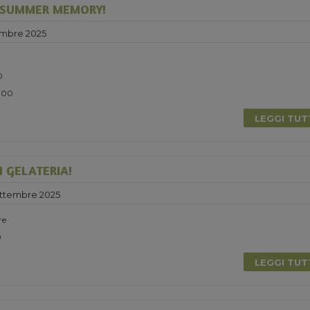
 SUMMER MEMORY!
embre 2025
0
5.00
LEGGI TU
N GELATERIA!
ettembre 2025
re
0
LEGGI TU