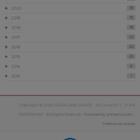
2020
18
2019
19
2018
18
2017
40
2016
40
2015
20
2014
6
2012
1
Copyright © 2026 CARPIGIANI GROUP - Ali Group S.r.l. - P.IVA
13239980967 - All Rights Reserved -
Powered by antherica.com
-
Preferenze cookies