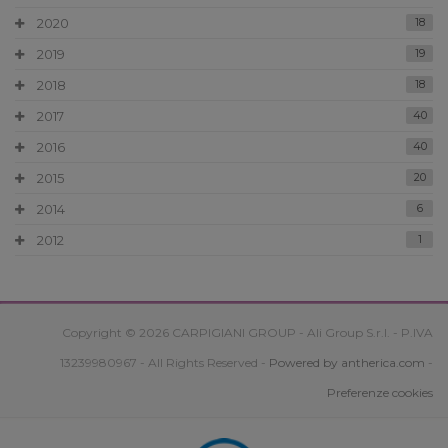
2020
18
2019
19
2018
18
2017
40
2016
40
2015
20
2014
6
2012
1
Copyright © 2026 CARPIGIANI GROUP - Ali Group S.r.l. - P.IVA
13239980967 - All Rights Reserved -
Powered by antherica.com
-
Preferenze cookies