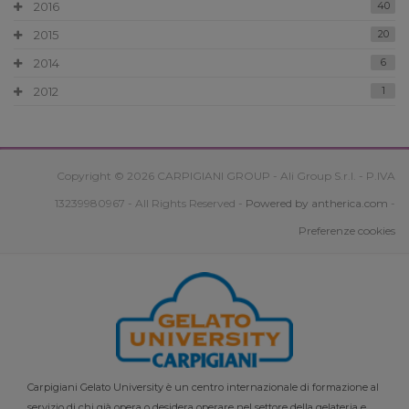
2016
40
2015
20
2014
6
2012
1
Copyright © 2026 CARPIGIANI GROUP - Ali Group S.r.l. - P.IVA
13239980967 - All Rights Reserved -
Powered by antherica.com
-
Preferenze cookies
Carpigiani Gelato University è un centro internazionale di formazione al
servizio di chi già opera o desidera operare nel settore della gelateria e